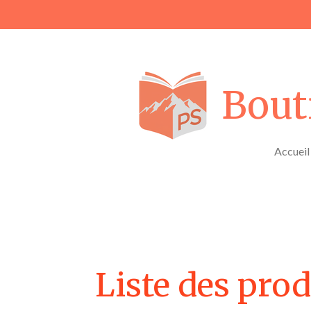
Passer
au
contenu
principal
Bout
Accueil
Liste des prod