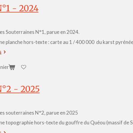
°1 - 2024
s Souterraines N°1, parue en 2024.
e planche hors-texte : carte au 1 / 400 000 du karst pyrénée
s
nier
°2 - 2025
s souterraines N°2, parue en 2025
ne topographie hors-texte du gouffre du Quéou (massif de 
s