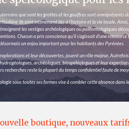
terrains que sont les grottes et les gouffres sont omniprésents d
lière ils sont intimement liés à l’histoire et la vie locale. Ainsi, i
émoignent les vestiges archéologiques ou paléontologiques découve
ntions. Chacun a pris conscience qu’il s’agissait d’une ressource fra
e désormais un enjeu important pour les habitants des Pyrénées.
 explorations et leur découvertes, jouent un rôle majeur. Autrefo
ydrogéologues, archéologues, biospéléologues et leur expertise 
urs recherches reste la plupart du temps confidentiel faute de mo
léologie sous toutes ses formes vise à combler cette absence dans 
ouvelle boutique, nouveaux tarifs