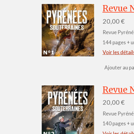
Revue N
20,00 €
Revue Pyrénée
144 pages + un
Voir les détail
Ajouter au pa
Revue N
20,00 €
Revue Pyrénée
140 pages + u
Voir les détail