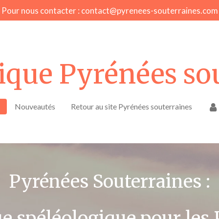
Pour nous contacter : contact@pyrenees-souterraines.com
ique Pyrénées so
Nouveautés
Retour au site Pyrénées souterraines
Pyrénées Souterraines :
e spéléologique pour les