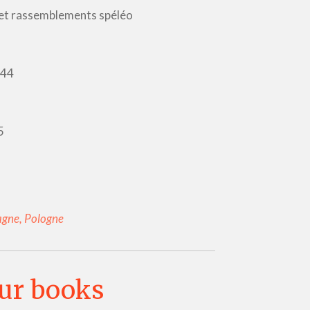
s et rassemblements spéléo
 44
5
magne, Pologne
Our books