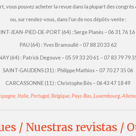
port, vous pouvez acheter la revue dans la plupart des congrè
ou, sur rendez-vous, dans l’un de nos dépôts-vente :
INT-JEAN-PIED-DE-PORT (64) : Serge Planès – 06 31 76 16
PAU (64) : Yves Bramoullé – 07 88 20 33 62
NAY (64) : Patrick Degouve – 05 59 33 20 61 – 07 83 79 79 3
SAINT-GAUDENS (31) : Philippe Mathios – 07 70 27 35 06
CARCASSONNE (11) : Christophe Bès – 06 43 47 18 49
Espagne, Italie, Portugal, Belgique, Pays-Bas, Luxembourg, Alle
es / Nuestras revistas / 