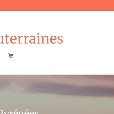
uterraines
 Pyrénées