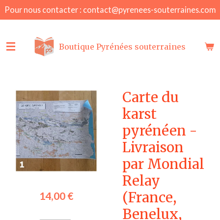
Pour nous contacter : contact@pyrenees-souterraines.com
Passer
au
contenu
principal
Boutique Pyrénées souterraines
Carte du
karst
pyrénéen -
Livraison
par Mondial
Relay
(France,
14,00 €
Benelux,